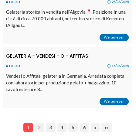
25/08/2025
LOCALI
Gelateria storica in vendita nell’Algovia
Posizione In una
città di circa 70.000 abitanti, nel centro storico di Kempten
(Allgäu)…
Weiterlesen
GELATERIA - VENDESI - O - AFFITASI
16/06/2025
LOCALI
Vendesi o Affitasi gelateria in Germania, Arredata conpleta
con laboratorio per produzione gelato + magazzino. 10
tavoli esterni e 8…
Weiterlesen
1
2
3
4
5
6
»
»»